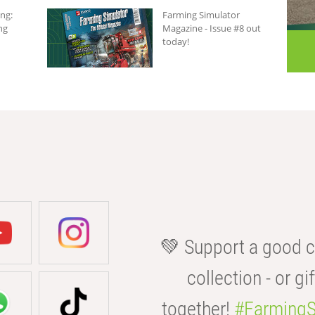
ng:
Farming Simulator
ng
Magazine - Issue #8 out
today!
💚 Support a good c
collection - or gif
together!
#FarmingS