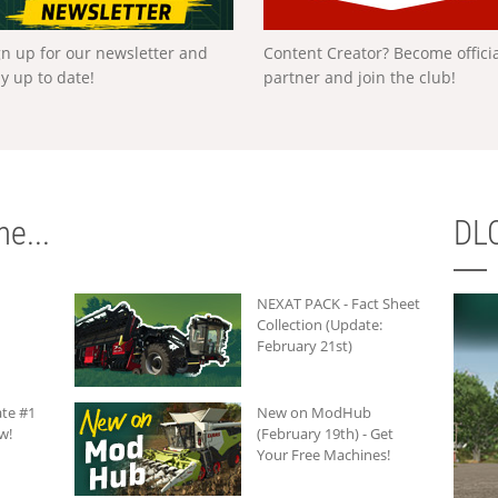
gn up for our newsletter and
Content Creator? Become offici
ay up to date!
partner and join the club!
e...
DLC
NEXAT PACK - Fact Sheet
Collection (Update:
February 21st)
te #1
New on ModHub
w!
(February 19th) - Get
Your Free Machines!