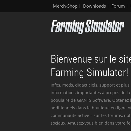
Merch-Shop
Downloads
Forum
Bienvenue sur le site
Farming Simulator!
Infos, mods, didacticiels, support et plus
informations importantes à propos de la 
populaire de GIANTS Software. Obtenez l
additionnels dans la boutique en ligne off
communauté active – sur les forums, not
sociaux. Amusez-vous bien dans votre fer