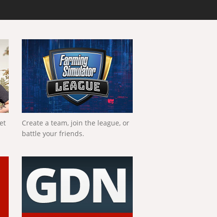
et
Create a team, join the league, or
battle your friends.