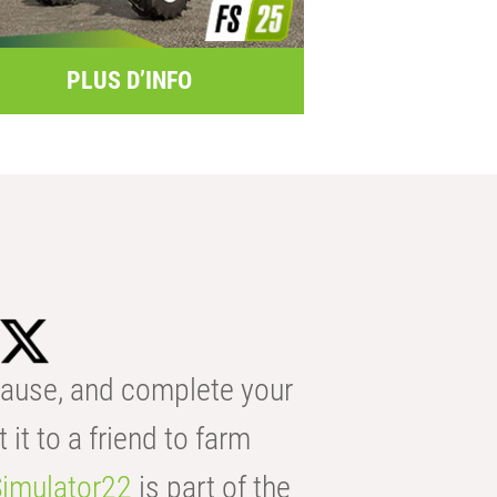
PLUS D’INFO
ause, and complete your
t it to a friend to farm
imulator22
is part of the