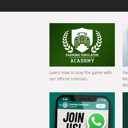
Learn how to play the game with
Fa
our official tutorials.
Mo
Mo