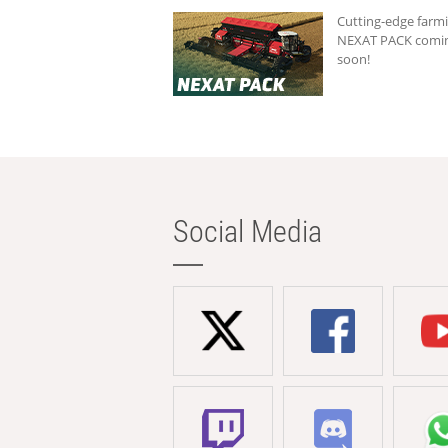
Cutting-edge farmi
NEXAT PACK comi
soon!
Social Media