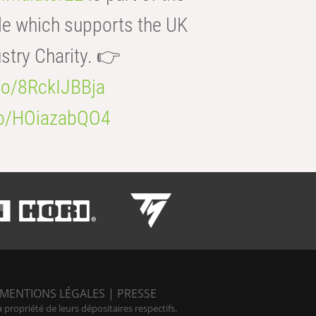
e which supports the UK
try Charity. 👉
.co/8RckIJBBja
.co/HOiazabQO4
MENTIONS LÉGALES
|
PRESSE
ropriété de leurs dépositaires respectifs.