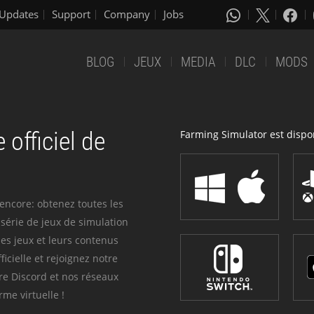
Updates
Support
Company
Jobs
BLOG
JEUX
MEDIA
DLC
MODS
 officiel de
Farming Simulator est dispon
 encore: obtenez toutes les
série de jeux de simulation
es jeux et leurs contenus
icielle et rejoignez notre
re Discord et nos réseaux
me virtuelle !