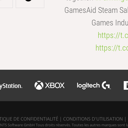
GamesAid Steam Sal
Games Indus
https://t
https://t
TIQUE DE CONFIDENTIALITÉ
|
CONDITIONS D'UTILISATION
|
NTS Software GmbH Tous droits réservés. Toutes les autres marques sont la p