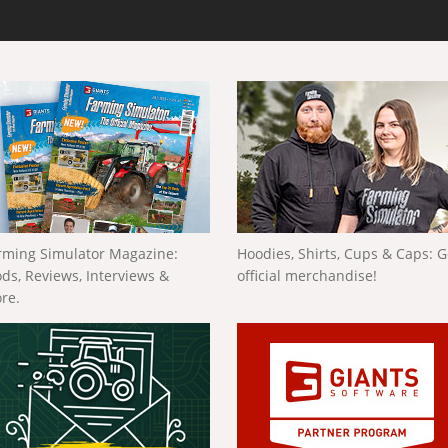
rming Simulator Magazine:
Hoodies, Shirts, Cups & Caps: G
ds, Reviews, Interviews &
official merchandise!
re.