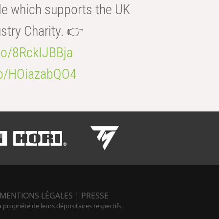
e which supports the UK
try Charity. 👉
.co/8RckIJBBja
.co/HOiazabQO4
MENTIONS LÉGALES
|
PRESSE
ropriété de leurs dépositaires respectifs.