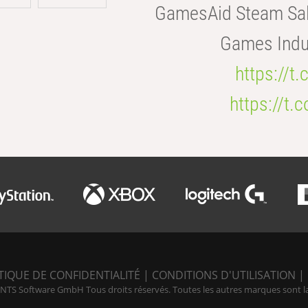
GamesAid Steam Sal
Games Indus
https://t
https://t
TIQUE DE CONFIDENTIALITÉ
|
CONDITIONS D'UTILISATION
|
NTS Software GmbH Tous droits réservés. Toutes les autres marques sont la p