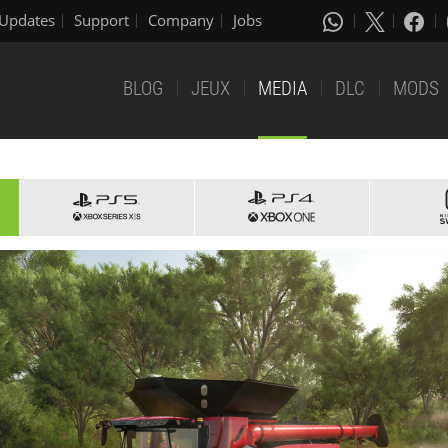
Updates
Support
Company
Jobs
BLOG
JEUX
MEDIA
DLC
MODS